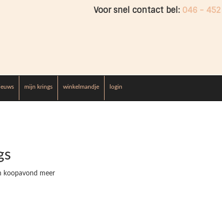
Voor snel contact bel:
046 - 452
ieuws
mijn krings
winkelmandje
login
gs
een koopavond meer