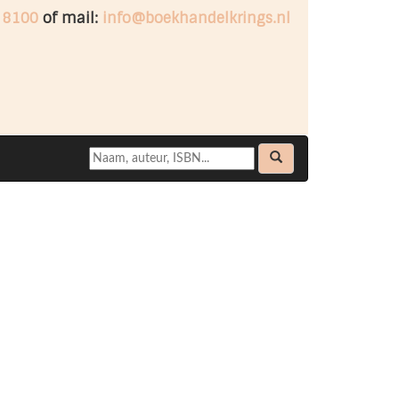
 8100
of mail:
info@boekhandelkrings.nl