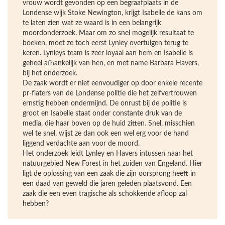
vrouw wordt gevonden op een begraafplaats in de
Londense wijk Stoke Newington, krijgt Isabelle de kans om
te laten zien wat ze waard is in een belangrijk
moordonderzoek. Maar om zo snel mogelijk resultaat te
boeken, moet ze toch eerst Lynley overtuigen terug te
keren. Lynleys team is zeer loyaal aan hem en Isabelle is
geheel afhankelijk van hen, en met name Barbara Havers,
bij het onderzoek.
De zaak wordt er niet eenvoudiger op door enkele recente
pr-flaters van de Londense politie die het zelfvertrouwen
ernstig hebben ondermijnd. De onrust bij de politie is
groot en Isabelle staat onder constante druk van de
media, die haar boven op de huid zitten. Snel, misschien
wel te snel, wijst ze dan ook een wel erg voor de hand
liggend verdachte aan voor de moord.
Het onderzoek leidt Lynley en Havers intussen naar het
natuurgebied New Forest in het zuiden van Engeland. Hier
ligt de oplossing van een zaak die zijn oorsprong heeft in
een daad van geweld die jaren geleden plaatsvond. Een
zaak die een even tragische als schokkende afloop zal
hebben?