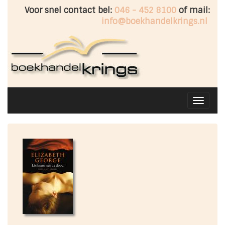
Voor snel contact bel:
046 - 452 8100
of mail:
info@boekhandelkrings.nl
Toggle
navigati