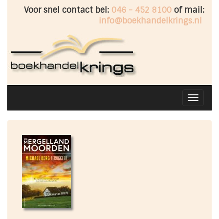
Voor snel contact bel:
046 - 452 8100
of mail:
info@boekhandelkrings.nl
Toggle
navigati