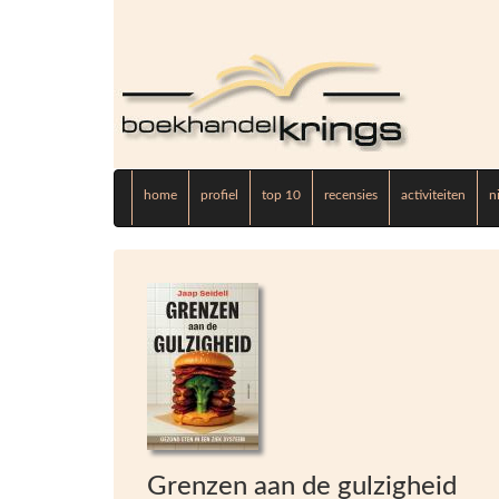
home
profiel
top 10
recensies
activiteiten
n
Grenzen aan de gulzigheid