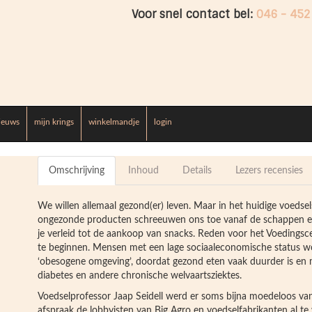
Voor snel contact bel:
046 - 452
ieuws
mijn krings
winkelmandje
login
Omschrijving
Inhoud
Details
Lezers recensies
We willen allemaal gezond(er) leven. Maar in het huidige voeds
ongezonde producten schreeuwen ons toe vanaf de schappen en 
je verleid tot de aankoop van snacks. Reden voor het Voeding
te beginnen. Mensen met een lage sociaaleconomische status w
‘obesogene omgeving’, doordat gezond eten vaak duurder is en moei
diabetes en andere chronische welvaartsziektes.
Voedselprofessor Jaap Seidell werd er soms bijna moedeloos van: 
afspraak de lobbyisten van Big Agro en voedselfabrikanten al te