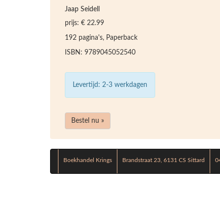
Jaap Seidell
prijs: € 22.99
192 pagina's, Paperback
ISBN: 9789045052540
Levertijd: 2-3 werkdagen
Bestel nu »
Boekhandel Krings
Brandstraat 23, 6131 CS Sittard
0