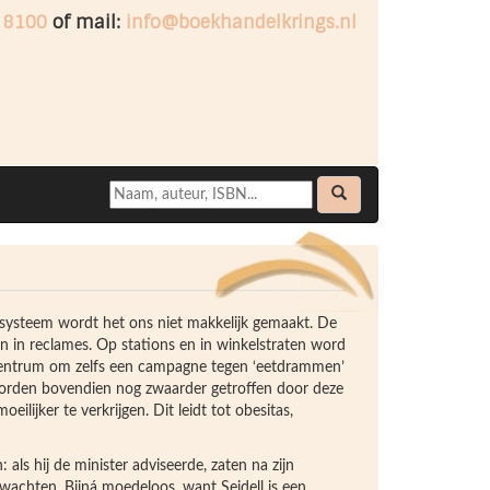
 8100
of mail:
info@boekhandelkrings.nl
elsysteem wordt het ons niet makkelijk gemaakt. De
in reclames. Op stations en in winkelstraten word
scentrum om zelfs een campagne tegen ‘eetdrammen’
orden bovendien nog zwaarder getroffen door deze
lijker te verkrijgen. Dit leidt tot obesitas,
als hij de minister adviseerde, zaten na zijn
 wachten. Bijná moedeloos, want Seidell is een