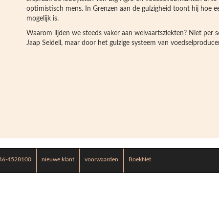
optimistisch mens. In Grenzen aan de gulzigheid toont hij hoe
mogelijk is.
Waarom lijden we steeds vaker aan welvaartsziekten? Niet per s
Jaap Seidell, maar door het gulzige systeem van voedselproduce
46-4528100
nieuwe klant
voorwaarden
BoekNet