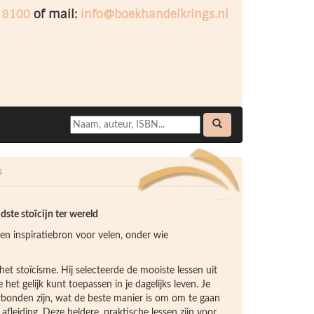
 8100
of mail:
info@boekhandelkrings.nl
s
dste stoïcijn ter wereld
een inspiratiebron voor velen, onder wie
t stoïcisme. Hij selecteerde de mooiste lessen uit
 het gelijk kunt toepassen in je dagelijks leven. Je
rbonden zijn, wat de beste manier is om om te gaan
afleiding. Deze heldere, praktische lessen zijn voor