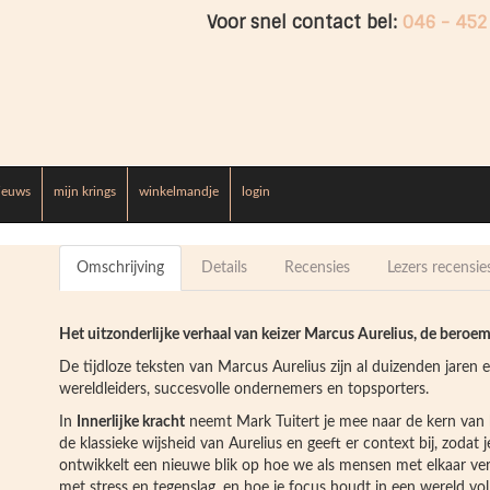
Voor snel contact bel:
046 - 452
ieuws
mijn krings
winkelmandje
login
Omschrijving
Details
Recensies
Lezers recensie
Het uitzonderlijke verhaal van keizer Marcus Aurelius, de beroem
De tijdloze teksten van Marcus Aurelius zijn al duizenden jaren 
wereldleiders, succesvolle ondernemers en topsporters.
In
Innerlijke kracht
neemt Mark Tuitert je mee naar de kern van he
de klassieke wijsheid van Aurelius en geeft er context bij, zodat je
ontwikkelt een nieuwe blik op hoe we als mensen met elkaar ve
met stress en tegenslag, en hoe je focus houdt in een wereld vol 