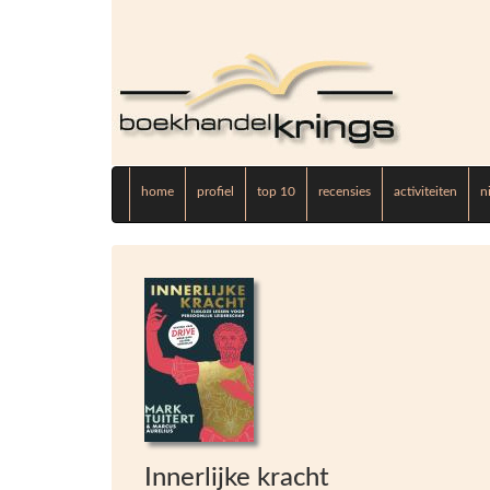
home
profiel
top 10
recensies
activiteiten
n
Innerlijke kracht