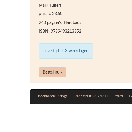
Mark Tuitert
prijs: € 23.50
240 pagina's, Hardback
ISBN: 9789493213852
Levertijd: 2-3 werkdagen
Bestel nu »
Boekhandel Krings
Brandstraat 23, 6131 CS Sittard
0