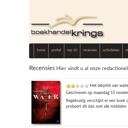
home
profiel
top 10
recensies
activiteiten
n
Recensies
Hier vindt u al onze redactione
Het labyrint van wate
Geschreven op maandag 15 novem
Regelmatig verschijnt er een boek 
probeert dit dan met alle middelen