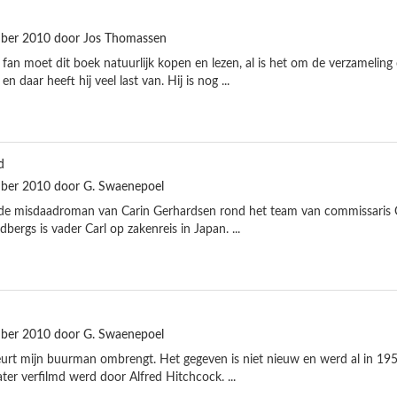
ber 2010 door Jos Thomassen
 fan moet dit boek natuurlijk kopen en lezen, al is het om de verzameling
n daar heeft hij veel last van. Hij is nog ...
d
ber 2010 door G. Swaenepoel
eede misdaadroman van Carin Gerhardsen rond het team van commissaris Con
rgs is vader Carl op zakenreis in Japan. ...
ber 2010 door G. Swaenepoel
beurt mijn buurman ombrengt. Het gegeven is niet nieuw en werd al in 1950
later verfilmd werd door Alfred Hitchcock. ...