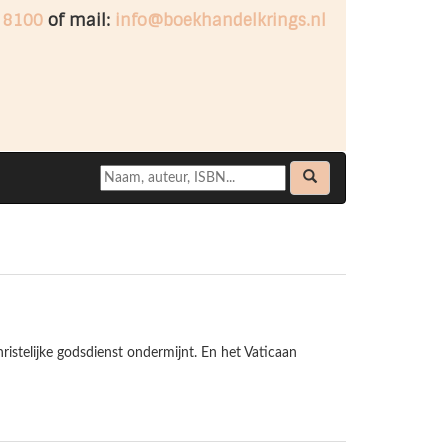
 8100
of mail:
info@boekhandelkrings.nl
istelijke godsdienst ondermijnt. En het Vaticaan