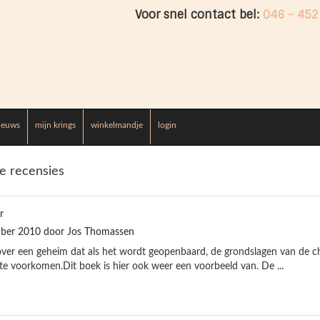
Voor snel contact bel:
046 - 452
ieuws
mijn krings
winkelmandje
login
le recensies
r
ber 2010 door Jos Thomassen
over een geheim dat als het wordt geopenbaard, de grondslagen van de chr
 te voorkomen.Dit boek is hier ook weer een voorbeeld van. De ...